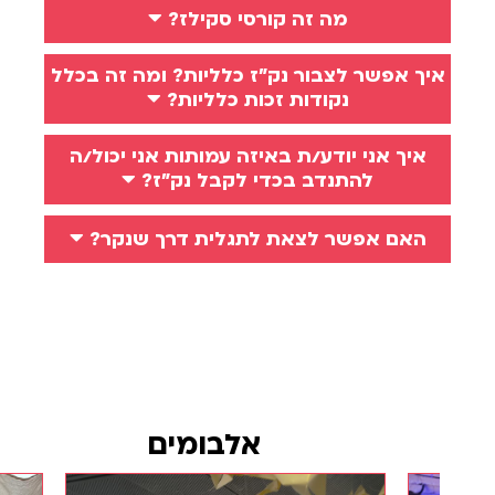
מה זה קורסי סקילז?
איך אפשר לצבור נק״ז כלליות? ומה זה בכלל
נקודות זכות כלליות?
איך אני יודע/ת באיזה עמותות אני יכול/ה
להתנדב בכדי לקבל נק״ז?
האם אפשר לצאת לתגלית דרך שנקר?
אלבומים