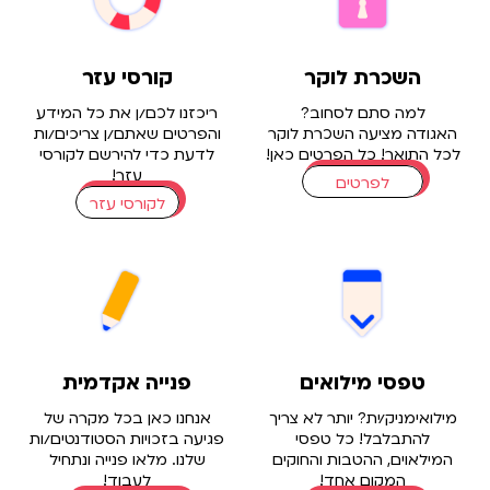
השכרת לוקר
קורסי עזר
למה סתם לסחוב?
ריכזנו לכם/ן את כל המידע
גודה מציעה השכרת לוקר
והפרטים שאתם/ן צריכים/ות
ל התואר! כל הפרטים כאן!
לדעת כדי להירשם לקורסי
עזר!
לפרטים
לקורסי עזר
טפסי מילואים
פנייה אקדמית
לואימניק/ית? יותר לא צריך
אנחנו כאן בכל מקרה של
להתבלבל! כל טפסי
פגיעה בזכויות הסטודנטים/ות
מילאוים, ההטבות והחוקים
שלנו. מלאו פנייה ונתחיל
המקום אחד!
לעבוד!