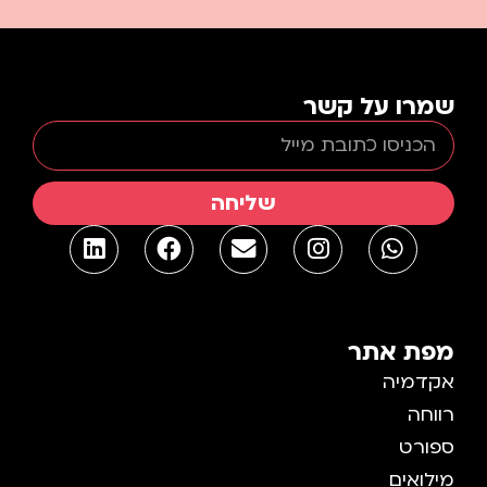
מרו על קשר
שליחה
פת אתר
קדמיה
וחה
פורט
לואים