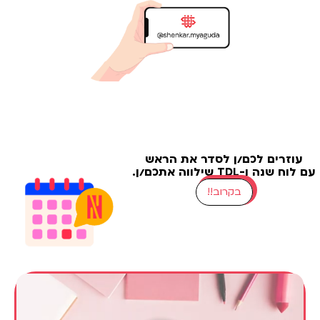
זרים לכם/ן לסדר את הראש
 ו-TDL שילווה אתכם/ן.
בקרוב!!