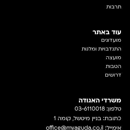
רבות
וד באתר
עדונים
נדבויות ומלגות
ועצה
טבות
ושים
שרדי האגודה
ון: 03-6110018
ובת: בניין מיטשל, קומה 1
מייל:
office@myaguda.co.il